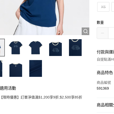
XS
數量
付款與運
自提點滿HK
付款方式
商品特色
信用卡
商品編號
適用活動
591369
Apple Pay
【限時優惠】訂單淨值滿$1,200享9折;$2,500享85折
Google Pa
商品相關分
AlipayHK