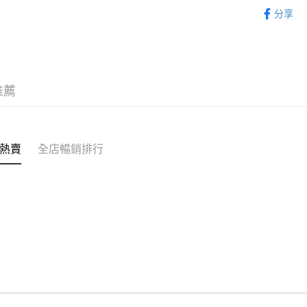
服飾 APPA
分享
WeChat P
新品上市 NE
｜VARSI
送貨方式
付款後順
推薦
每筆HK$5
付款後順
每筆HK$5
熱賣
全店暢銷排行
送貨上門
每筆HK$5
配送至澳