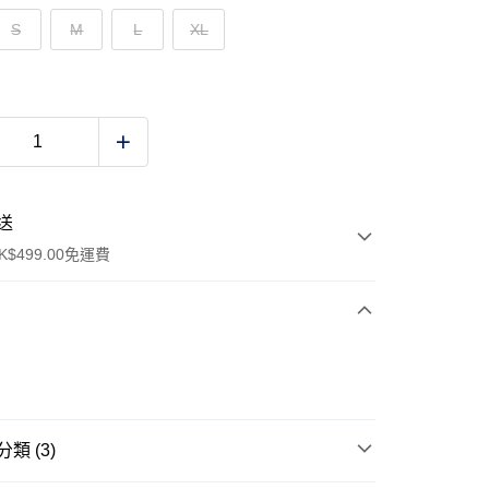
S
M
L
XL
送
$499.00免運費
y
類 (3)