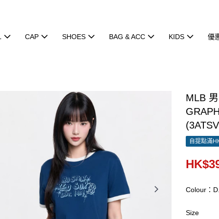
L
CAP
SHOES
BAG & ACC
KIDS
優
MLB 
GRAPH
(3ATSV
自提點滿HK
HK$39
Colour：D
Size