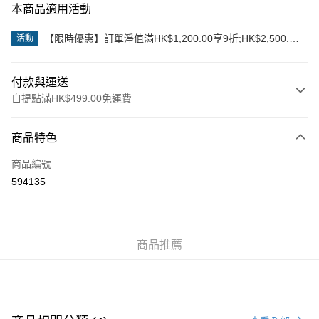
本商品適用活動
【限時優惠】訂單淨值滿HK$1,200.00享9折;HK$2,500.00
活動
享85折
付款與運送
自提點滿HK$499.00免運費
付款方式
商品特色
信用卡
商品編號
Apple Pay
594135
Google Pay
AlipayHK
商品推薦
WeChat Pay
送貨方式
付款後順豐站及營業點