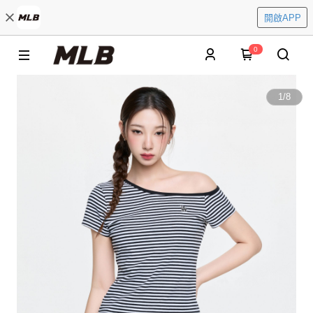
開啟APP
0
1
/
8