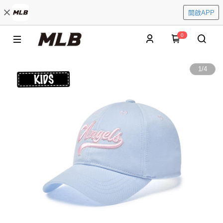
開啟APP
0
1
/
4