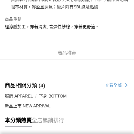
每筆HK$50.00，滿HK$499.00或以上免運費
眼布材質，輕盈且透氣；後片附有SBL織唛點綴
付款後順豐合作便利店
商品重點
每筆HK$50.00，滿HK$499.00或以上免運費
經涼感加工，穿著清爽; 含彈性紗線，穿著更舒適。
送貨上門免運優惠
每筆HK$50.00，滿HK$499.00或以上免運費
商品推薦
配送至澳門
運費表
商品相關分類 (4)
查看全部
服飾 APPAREL
下身 BOTTOM
新品上市 NEW ARRIVAL
本分類熱賣
全店暢銷排行