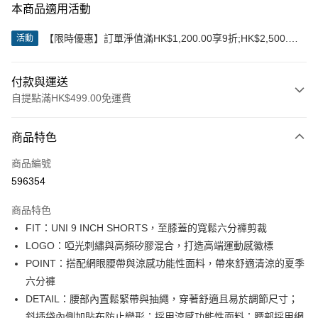
本商品適用活動
【限時優惠】訂單淨值滿HK$1,200.00享9折;HK$2,500.00
活動
享85折
付款與運送
自提點滿HK$499.00免運費
付款方式
商品特色
信用卡
商品編號
Apple Pay
596354
Google Pay
商品特色
AlipayHK
FIT：UNI 9 INCH SHORTS，至膝蓋的寬鬆六分褲剪裁
LOGO：啞光刺繡與高頻矽膠混合，打造高端運動感徽標
WeChat Pay
POINT：搭配網眼腰帶與涼感功能性面料，帶來舒適清涼的夏季
六分褲
送貨方式
DETAIL：腰部內置鬆緊帶與抽繩，穿著舒適且易於調節尺寸；
付款後順豐站及營業點
斜插袋內側加貼布防止變形；採用涼感功能性面料；腰部採用網