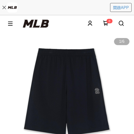
開啟APP
0
1
/
6