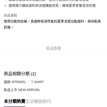
每筆HK$50.00，滿HK$499.00或以上免運費
選用彈力羅紋面料與涼感機能材質，確保夏季穿著清涼舒適
付款後順豐合作便利店
商品重點
每筆HK$50.00，滿HK$499.00或以上免運費
使用功能性紗線，具速幹吸濕性能的夏季涼感功能面料，保持乾爽
舒適。
送貨上門免運優惠
每筆HK$50.00，滿HK$499.00或以上免運費
配送至澳門
運費表
商品推薦
商品相關分類 (2)
服飾 APPAREL
T-SHIRT
新品上市 NEW ARRIVAL
本分類熱賣
全店暢銷排行