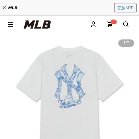
開啟APP
0
1
/
7