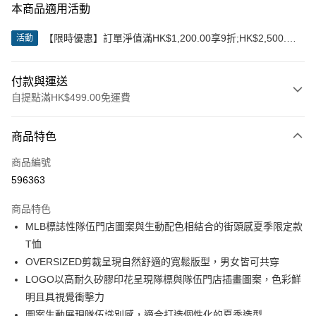
本商品適用活動
【限時優惠】訂單淨值滿HK$1,200.00享9折;HK$2,500.00
活動
享85折
付款與運送
自提點滿HK$499.00免運費
付款方式
商品特色
信用卡
商品編號
Apple Pay
596363
Google Pay
商品特色
AlipayHK
MLB標誌性隊伍門店圖案與生動配色相結合的街頭感夏季限定款
T恤
WeChat Pay
OVERSIZED剪裁呈現自然舒適的寬鬆版型，男女皆可共穿
LOGO以高耐久矽膠印花呈現隊標與隊伍門店插畫圖案，色彩鮮
送貨方式
明且具視覺衝擊力
付款後順豐站及營業點
圖案生動展現隊伍識別感，適合打造個性化的夏季造型