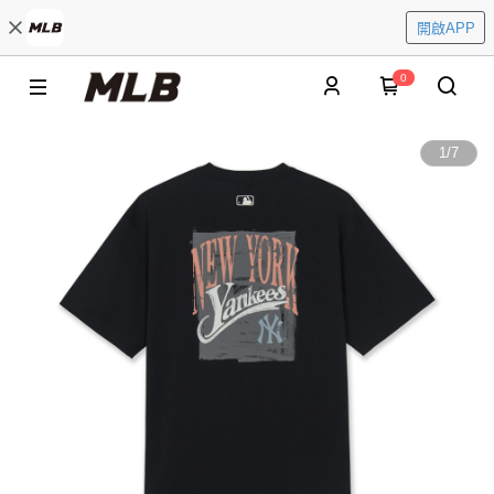
開啟APP
0
1
/
7