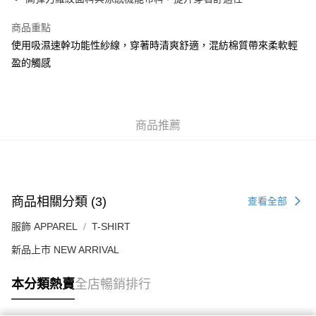
每筆HK$50.00，滿HK$499.00或以上免運費
商品重點
付款後順豐合作便利店
使用吸濕速幹功能性紗線，穿著時清爽舒適，混紡棉質帶來柔軟輕
每筆HK$50.00，滿HK$499.00或以上免運費
盈的觸感
送貨上門免運優惠
每筆HK$50.00，滿HK$499.00或以上免運費
商品推薦
配送至澳門
運費表
商品相關分類 (3)
查看全部
服飾 APPAREL
T-SHIRT
新品上市 NEW ARRIVAL
本分類熱賣
全店暢銷排行