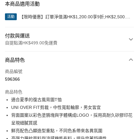
本商品適用活動
【限時優惠】訂單淨值滿HK$1,200.00享9折;HK$2,500.00
活動
享85折
付款與運送
自提點滿HK$499.00免運費
付款方式
商品特色
信用卡
商品編號
Apple Pay
596366
Google Pay
商品特色
AlipayHK
適合夏季的復古風背圖T恤
UNI OVER FIT剪裁，中性寬鬆輪廓，男女皆宜
WeChat Pay
背面圖案以彩色塗鴉塊與字體構成LOGO，採用高耐久矽膠印花
呈現細膩質感
送貨方式
鮮亮配色凸顯造型重點，不同色系帶來各異氛圍
付款後順豐站及營業點
高彈力羅紋面料與涼感機能布料，提升穿著舒適性