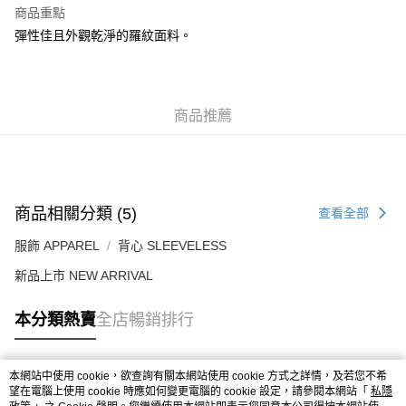
每筆HK$50.00，滿HK$499.00或以上免運費
商品重點
彈性佳且外觀乾淨的羅紋面料。
付款後順豐合作便利店
每筆HK$50.00，滿HK$499.00或以上免運費
送貨上門免運優惠
商品推薦
每筆HK$50.00，滿HK$499.00或以上免運費
配送至澳門
運費表
商品相關分類 (5)
查看全部
服飾 APPAREL
背心 SLEEVELESS
新品上市 NEW ARRIVAL
本分類熱賣
全店暢銷排行
本網站中使用 cookie，欲查詢有關本網站使用 cookie 方式之詳情，及若您不希
熱門標籤
望在電腦上使用 cookie 時應如何變更電腦的 cookie 設定，請參閱本網站「
私隱