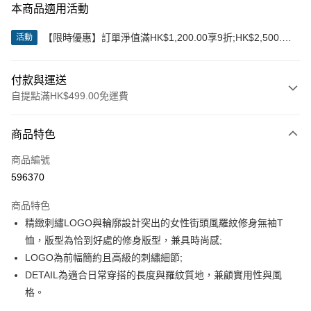
本商品適用活動
【限時優惠】訂單淨值滿HK$1,200.00享9折;HK$2,500.00
活動
享85折
付款與運送
自提點滿HK$499.00免運費
付款方式
商品特色
信用卡
商品編號
Apple Pay
596370
Google Pay
商品特色
AlipayHK
精緻刺繡LOGO與輪廓設計突出的女性街頭風羅紋修身無袖T
恤，版型為恰到好處的修身版型，兼具時尚感;
WeChat Pay
LOGO為前幅簡約且高級的刺繡細節;
DETAIL為適合日常穿搭的長度與羅紋質地，兼顧實用性與風
送貨方式
格。
付款後順豐站及營業點