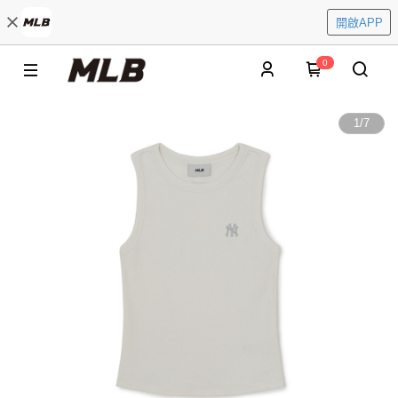
開啟APP
0
1
/
7