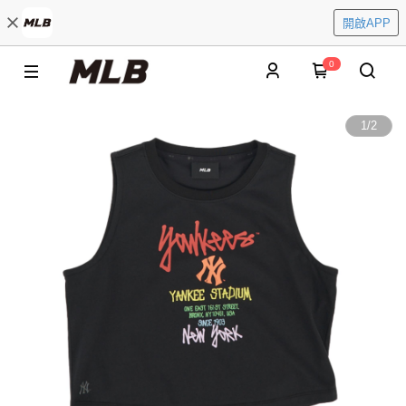
開啟APP
0
1
/
2