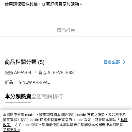
每筆HK$50.00，滿HK$499.00或以上免運費
使用環保彈性紗線，穿著舒適且便於活動。
付款後順豐合作便利店
每筆HK$50.00，滿HK$499.00或以上免運費
商品推薦
送貨上門免運優惠
每筆HK$50.00，滿HK$499.00或以上免運費
配送至澳門
運費表
商品相關分類 (5)
查看全部
服飾 APPAREL
背心 SLEEVELESS
新品上市 NEW ARRIVAL
本分類熱賣
全店暢銷排行
本網站中使用 cookie，欲查詢有關本網站使用 cookie 方式之詳情，及若您不希
熱門標籤
望在電腦上使用 cookie 時應如何變更電腦的 cookie 設定，請參閱本網站「
私隱
政策
」之 Cookie 聲明。您繼續使用本網站即表示您同意本公司得按本網站使用
條款之 Cookie 聲明使用 cookie。
了解更多 >
熱銷排行
最新商品
人氣推薦