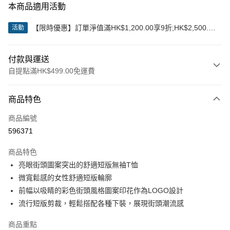
本商品適用活動
【限時優惠】訂單淨值滿HK$1,200.00享9折;HK$2,500.00
活動
享85折
付款與運送
自提點滿HK$499.00免運費
付款方式
商品特色
信用卡
商品編號
Apple Pay
596371
Google Pay
商品特色
AlipayHK
亮眼街頭圖案突出的舒適短版無袖T恤
微寬鬆感的女性舒適短版輪廓
WeChat Pay
前幅以吸睛的彩色街頭風格圖案印花作為LOGO設計
流行短版剪裁，輕鬆搭配各種下裝，展現街頭潮流感
送貨方式
付款後順豐站及營業點
商品重點