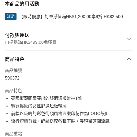
本商品適用活動
【限時優惠】訂單淨值滿HK$1,200.00享9折;HK$2,500.00
活動
享85折
付款與運送
自提點滿HK$499.00免運費
付款方式
商品特色
信用卡
商品編號
Apple Pay
596372
Google Pay
商品特色
AlipayHK
亮眼街頭圖案突出的舒適短版無袖T恤
微寬鬆感的女性舒適短版輪廓
WeChat Pay
前幅以吸睛的彩色街頭風格圖案印花作為LOGO設計
流行短版剪裁，輕鬆搭配各種下裝，展現街頭潮流感
送貨方式
付款後順豐站及營業點
商品重點