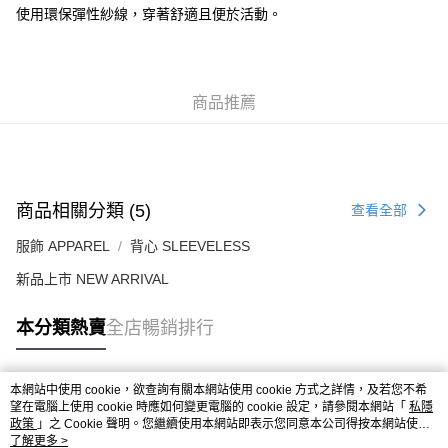
每筆HK$50.00，滿HK$499.00或以上免運費
使用環保彈性紗線，穿著舒適且便於活動。
付款後順豐合作便利店
每筆HK$50.00，滿HK$499.00或以上免運費
商品推薦
送貨上門免運優惠
每筆HK$50.00，滿HK$499.00或以上免運費
配送至澳門
運費表
商品相關分類 (5)
查看全部
服飾 APPAREL
背心 SLEEVELESS
新品上市 NEW ARRIVAL
本分類熱賣
全店暢銷排行
本網站中使用 cookie，欲查詢有關本網站使用 cookie 方式之詳情，及若您不希
熱門標籤
望在電腦上使用 cookie 時應如何變更電腦的 cookie 設定，請參閱本網站「
私隱
政策
」之 Cookie 聲明。您繼續使用本網站即表示您同意本公司得按本網站使用
條款之 Cookie 聲明使用 cookie。
了解更多 >
熱銷排行
最新商品
人氣推薦