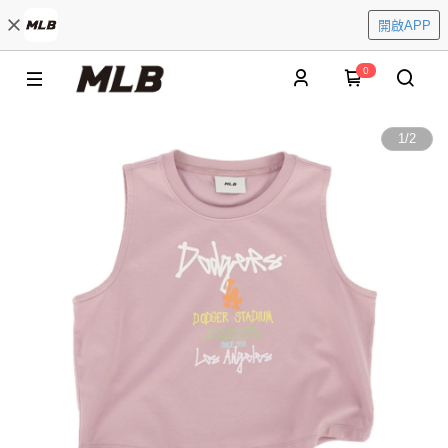
開啟APP
0
1
/
2