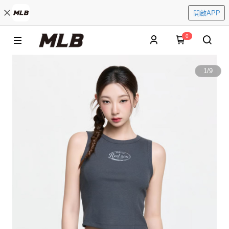
開啟APP
0
1
/
9