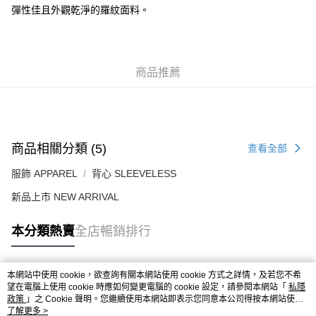
每筆HK$50.00，滿HK$499.00或以上免運費
彈性佳且外觀乾淨的羅紋面料。
付款後順豐合作便利店
每筆HK$50.00，滿HK$499.00或以上免運費
商品推薦
送貨上門免運優惠
每筆HK$50.00，滿HK$499.00或以上免運費
配送至澳門
運費表
商品相關分類 (5)
查看全部
服飾 APPAREL
背心 SLEEVELESS
新品上市 NEW ARRIVAL
本分類熱賣
全店暢銷排行
本網站中使用 cookie，欲查詢有關本網站使用 cookie 方式之詳情，及若您不希
熱門標籤
望在電腦上使用 cookie 時應如何變更電腦的 cookie 設定，請參閱本網站「
私隱
政策
」之 Cookie 聲明。您繼續使用本網站即表示您同意本公司得按本網站使用
條款之 Cookie 聲明使用 cookie。
了解更多 >
熱銷排行
最新商品
人氣推薦