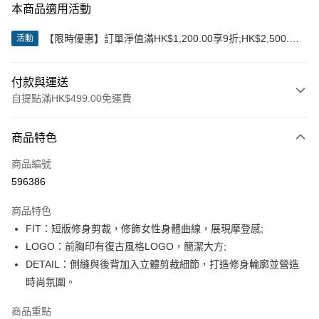
本商品適用活動
【限時優惠】訂單淨值滿HK$1,200.00享9折;HK$2,500.00
活動
享85折
付款與運送
自提點滿HK$499.00免運費
付款方式
商品特色
信用卡
商品編號
Apple Pay
596386
Google Pay
商品特色
AlipayHK
FIT：短版修身剪裁，修飾女性身體曲線，展現摩登感;
LOGO：前胸印有復古風格LOGO，簡潔大方;
WeChat Pay
DETAIL：側縫與後背加入立體剪裁細節，打造修身輪廓並營造
時尚氛圍。
送貨方式
付款後順豐站及營業點
商品重點