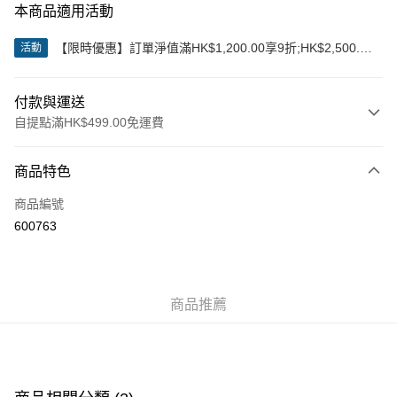
本商品適用活動
【限時優惠】訂單淨值滿HK$1,200.00享9折;HK$2,500.00
活動
享85折
付款與運送
自提點滿HK$499.00免運費
付款方式
商品特色
信用卡
商品編號
Apple Pay
600763
Google Pay
AlipayHK
商品推薦
WeChat Pay
送貨方式
付款後順豐站及營業點