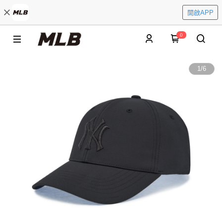
開啟APP
0
1
/
6