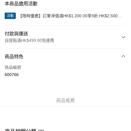
本商品適用活動
【限時優惠】訂單淨值滿HK$1,200.00享9折;HK$2,500.00
活動
享85折
付款與運送
自提點滿HK$499.00免運費
付款方式
商品特色
信用卡
商品編號
Apple Pay
600766
Google Pay
AlipayHK
商品推薦
WeChat Pay
送貨方式
付款後順豐站及營業點