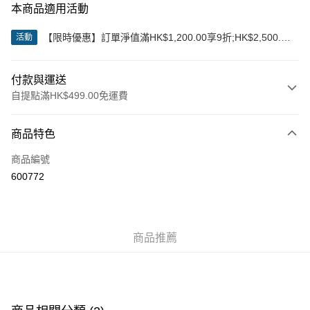
本商品適用活動
【限時優惠】訂單淨值滿HK$1,200.00享9折;HK$2,500.00
活動
享85折
付款與運送
自提點滿HK$499.00免運費
付款方式
商品特色
信用卡
商品編號
Apple Pay
600772
Google Pay
AlipayHK
商品推薦
WeChat Pay
送貨方式
付款後順豐站及營業點