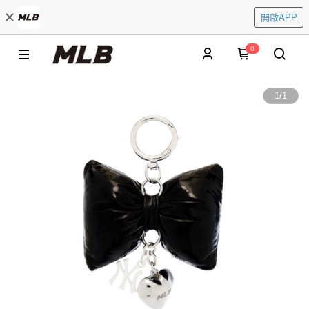
開啟APP
0
1
/
1