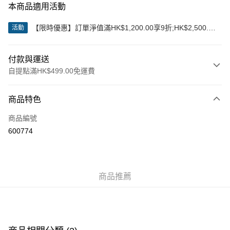
本商品適用活動
【限時優惠】訂單淨值滿HK$1,200.00享9折;HK$2,500.00
活動
享85折
付款與運送
自提點滿HK$499.00免運費
付款方式
商品特色
信用卡
商品編號
Apple Pay
600774
Google Pay
AlipayHK
商品推薦
WeChat Pay
送貨方式
付款後順豐站及營業點