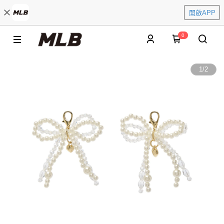
開啟APP
0
1
/
2