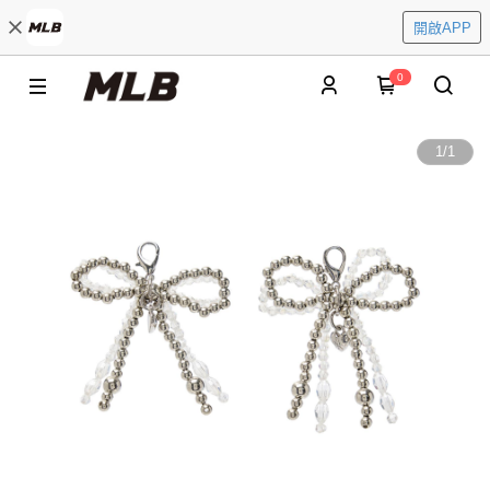
開啟APP
0
1
/
1