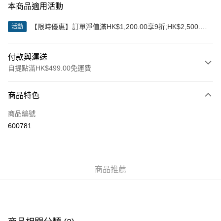
本商品適用活動
【限時優惠】訂單淨值滿HK$1,200.00享9折;HK$2,500.00
活動
享85折
付款與運送
自提點滿HK$499.00免運費
付款方式
商品特色
信用卡
商品編號
Apple Pay
600781
Google Pay
AlipayHK
商品推薦
WeChat Pay
送貨方式
付款後順豐站及營業點