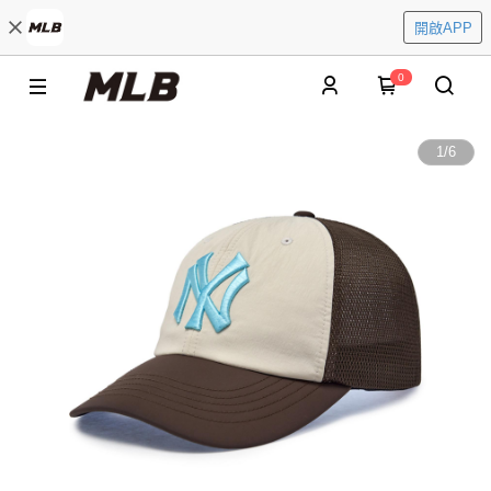
開啟APP
0
1
/
6