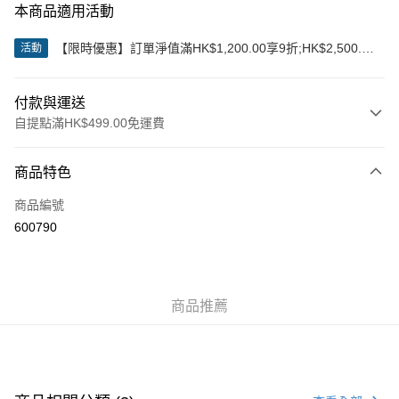
本商品適用活動
【限時優惠】訂單淨值滿HK$1,200.00享9折;HK$2,500.00
活動
享85折
付款與運送
自提點滿HK$499.00免運費
付款方式
商品特色
信用卡
商品編號
Apple Pay
600790
Google Pay
AlipayHK
商品推薦
WeChat Pay
送貨方式
付款後順豐站及營業點