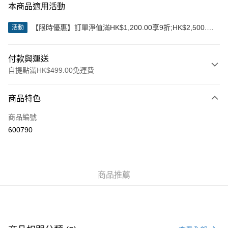
本商品適用活動
【限時優惠】訂單淨值滿HK$1,200.00享9折;HK$2,500.00
活動
享85折
付款與運送
自提點滿HK$499.00免運費
付款方式
商品特色
信用卡
商品編號
Apple Pay
600790
Google Pay
AlipayHK
商品推薦
WeChat Pay
送貨方式
付款後順豐站及營業點