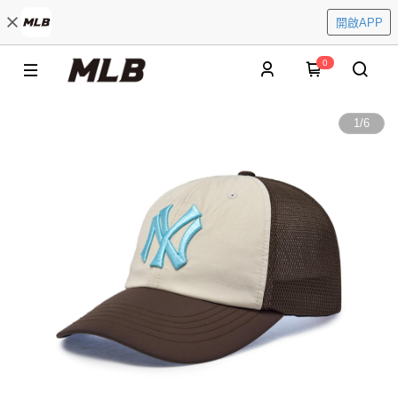
開啟APP
0
1
/
6