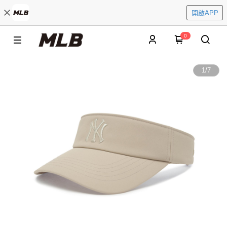
開啟APP
0
1
/
7