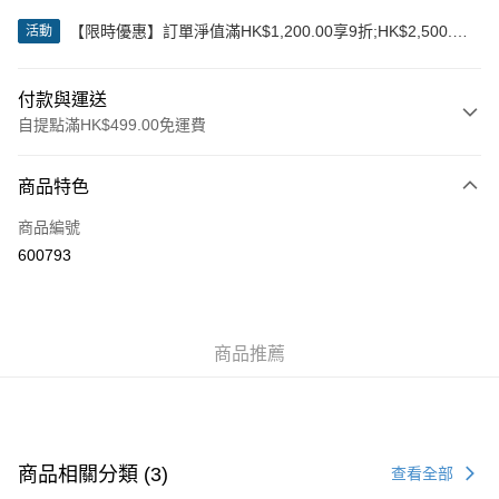
【限時優惠】訂單淨值滿HK$1,200.00享9折;HK$2,500.00
活動
享85折
付款與運送
自提點滿HK$499.00免運費
付款方式
商品特色
信用卡
商品編號
Apple Pay
600793
Google Pay
AlipayHK
商品推薦
WeChat Pay
送貨方式
付款後順豐站及營業點
商品相關分類 (3)
查看全部
每筆HK$50.00，滿HK$499.00或以上免運費