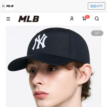
開啟APP
0
1
/
7