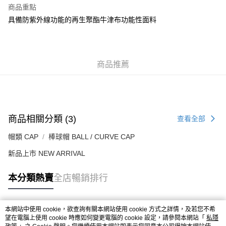
每筆HK$50.00，滿HK$499.00或以上免運費
商品重點
具備防紫外線功能的再生聚酯牛津布功能性面料
付款後順豐合作便利店
每筆HK$50.00，滿HK$499.00或以上免運費
送貨上門免運優惠
商品推薦
每筆HK$50.00，滿HK$499.00或以上免運費
配送至澳門
運費表
商品相關分類 (3)
查看全部
帽類 CAP
棒球帽 BALL / CURVE CAP
新品上市 NEW ARRIVAL
本分類熱賣
全店暢銷排行
本網站中使用 cookie，欲查詢有關本網站使用 cookie 方式之詳情，及若您不希
熱門標籤
望在電腦上使用 cookie 時應如何變更電腦的 cookie 設定，請參閱本網站「
私隱