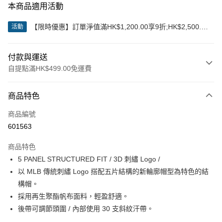
本商品適用活動
【限時優惠】訂單淨值滿HK$1,200.00享9折;HK$2,500.00
活動
享85折
付款與運送
自提點滿HK$499.00免運費
付款方式
商品特色
信用卡
商品編號
Apple Pay
601563
Google Pay
商品特色
AlipayHK
5 PANEL STRUCTURED FIT / 3D 刺繡 Logo /
以 MLB 傳統刺繡 Logo 搭配五片結構的新輪廓帽型為特色的結
WeChat Pay
構帽。
採用再生聚酯帆布面料，輕盈舒適。
送貨方式
後帶可調節頭圍 / 內部使用 30 支斜紋汗帶。
付款後順豐站及營業點