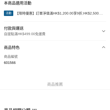
本商品適用活動
【限時優惠】訂單淨值滿HK$1,200.00享9折;HK$2,500.00
活動
享85折
付款與運送
自提點滿HK$499.00免運費
付款方式
商品特色
信用卡
商品編號
Apple Pay
601566
Google Pay
AlipayHK
商品推薦
WeChat Pay
送貨方式
付款後順豐站及營業點