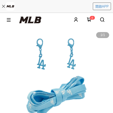
開啟APP
0
1
/
1