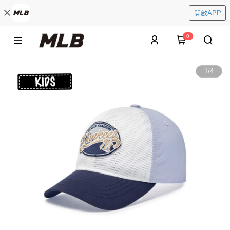
開啟APP
0
1
/
4