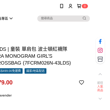
0
員專區
KIDS | 童裝 單肩包 波士頓紅襪隊
A MONOGRAM GIRL’S
ROSSBAG (7FCRM026N-43LDS)
$499.00免運費
國家/地區配送
9.00
前往
人氣
商品
avender