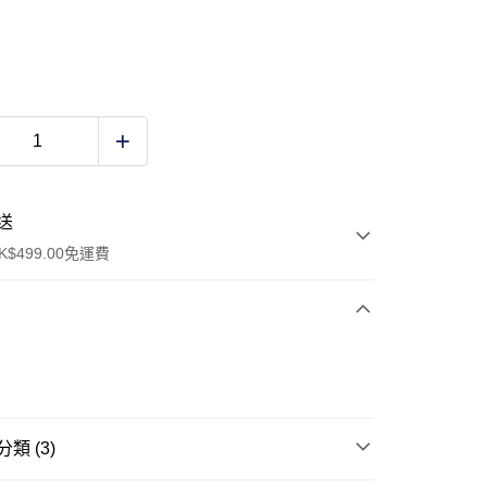
送
$499.00免運費
y
類 (3)