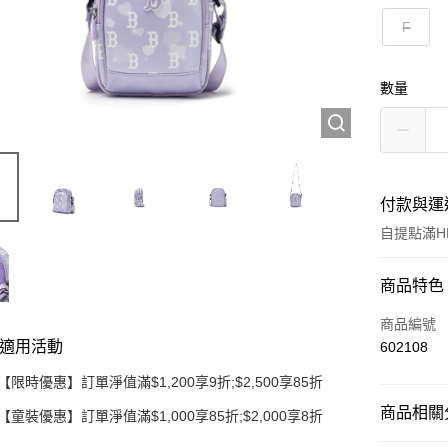
F
數量
付款與運
自提點滿HK
付款方式
商品特色
信用卡
商品編號
適用活動
602108
Apple Pay
【限時優惠】訂單淨值滿$1,200享9折;$2,500享85折
Google Pa
商品相關分
【童裝優惠】訂單淨值滿$1,000享85折;$2,000享8折
AlipayHK