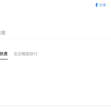
童裝 KIDS
分享
WeChat P
｜MONO
新品上市 NE
送貨方式
付款後順
推薦
每筆HK$5
付款後順
每筆HK$5
熱賣
全店暢銷排行
送貨上門
每筆HK$5
配送至澳