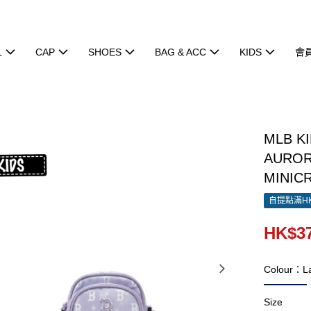
L
CAP
SHOES
BAG & ACC
KIDS
會
MLB 
AUROR
MINIC
自提點滿HK
HK$37
Colour：L
Size