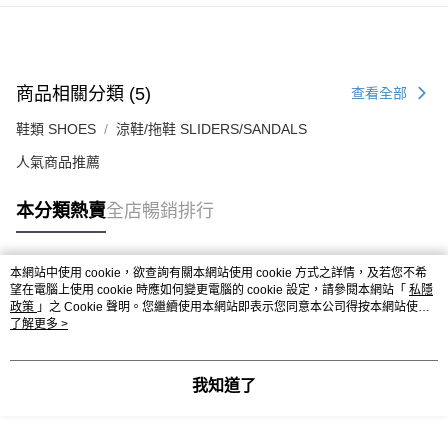
付款後順豐合作便利店
每筆HK$50.00，滿HK$499.00或以上免運費
送貨上門免運優惠
商品相關分類 (5)
查看全部
每筆HK$50.00，滿HK$499.00或以上免運費
鞋類 SHOES
涼鞋/拖鞋 SLIDERS/SANDALS
配送至澳門
運費表
人氣商品推薦
本分類熱賣
全店暢銷排行
本網站中使用 cookie，欲查詢有關本網站使用 cookie 方式之詳情，及若您不希
熱門標籤
望在電腦上使用 cookie 時應如何變更電腦的 cookie 設定，請參閱本網站「
私隱
政策
」之 Cookie 聲明。您繼續使用本網站即表示您同意本公司得按本網站使用
條款之 Cookie 聲明使用 cookie。
了解更多 >
熱銷排行
最新商品
人氣推薦
我知道了