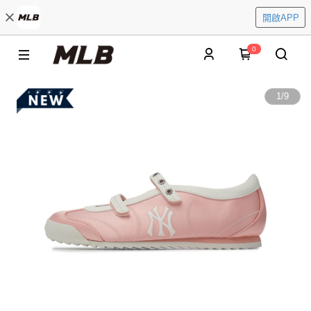
開啟APP
0
1
/
9