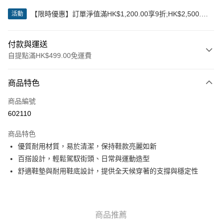
【限時優惠】訂單淨值滿HK$1,200.00享9折;HK$2,500.00
活動
享85折
付款與運送
自提點滿HK$499.00免運費
付款方式
商品特色
信用卡
商品編號
Apple Pay
602110
Google Pay
商品特色
AlipayHK
優質耐用材質，易於清潔，保持鞋款亮麗如新
百搭設計，輕鬆駕馭街頭、日常與運動造型
WeChat Pay
舒適鞋墊與耐用鞋底設計，提供全天候穿著的支撐與穩定性
送貨方式
付款後順豐站及營業點
商品推薦
每筆HK$50.00，滿HK$499.00或以上免運費