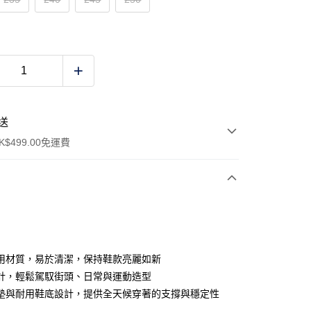
送
$499.00免運費
y
用材質，易於清潔，保持鞋款亮麗如新
計，輕鬆駕馭街頭、日常與運動造型
墊與耐用鞋底設計，提供全天候穿著的支撐與穩定性
ay