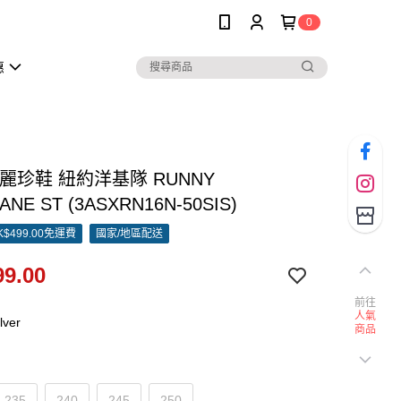
0
惠
瑪麗珍鞋 紐約洋基隊 RUNNY
ANE ST (3ASXRN16N-50SIS)
$499.00免運費
國家/地區配送
9.00
前往
人氣
lver
商品
235
240
245
250