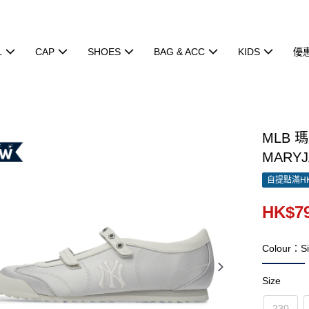
L
CAP
SHOES
BAG & ACC
KIDS
優
MLB 
MARYJ
自提點滿HK
HK$79
Colour：Si
Size
230