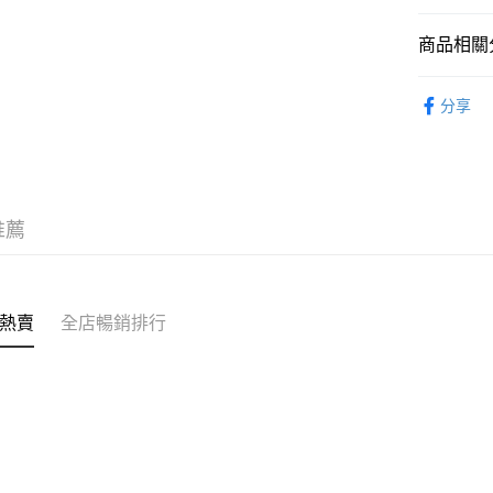
商品相關分
送貨方式
鞋類 SHO
付款後順
分享
新品上市 NE
每筆HK$5
沁涼盛夏系
付款後順
鞋類 SHO
每筆HK$5
推薦
送貨上門
每筆HK$5
配送至澳
熱賣
全店暢銷排行