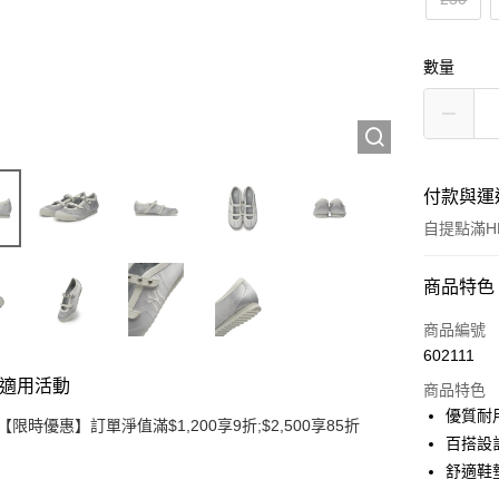
數量
付款與運
自提點滿HK
付款方式
商品特色
信用卡
商品編號
602111
Apple Pay
適用活動
商品特色
Google Pa
優質耐
【限時優惠】訂單淨值滿$1,200享9折;$2,500享85折
百搭設
AlipayHK
舒適鞋
WeChat P