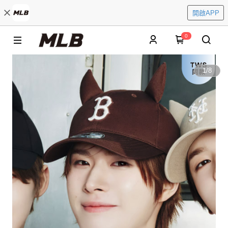
開啟APP
0
1
/
8