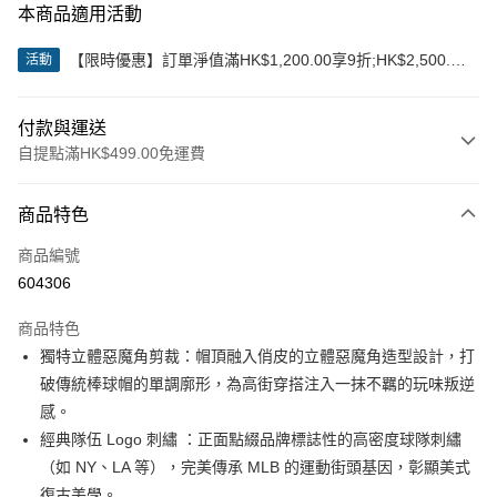
本商品適用活動
【限時優惠】訂單淨值滿HK$1,200.00享9折;HK$2,500.00
活動
享85折
付款與運送
自提點滿HK$499.00免運費
付款方式
商品特色
信用卡
商品編號
Apple Pay
604306
Google Pay
商品特色
AlipayHK
獨特立體惡魔角剪裁：帽頂融入俏皮的立體惡魔角造型設計，打
破傳統棒球帽的單調廓形，為高街穿搭注入一抹不羈的玩味叛逆
WeChat Pay
感。
經典隊伍 Logo 刺繡 ：正面點綴品牌標誌性的高密度球隊刺繡
送貨方式
（如 NY、LA 等），完美傳承 MLB 的運動街頭基因，彰顯美式
付款後順豐站及營業點
復古美學。