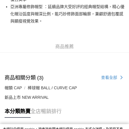
每筆HK$50.00，滿HK$499.00或以上免運費
亞洲專屬修飾帽型 ：延續品牌大受好評的經典帽型結構，精心優
化帽沿弧度與帽深比例，能巧妙修飾面部輪廓，兼顧舒適包覆感
付款後順豐合作便利店
與顯瘦視覺效果。
每筆HK$50.00，滿HK$499.00或以上免運費
送貨上門免運優惠
每筆HK$50.00，滿HK$499.00或以上免運費
商品推薦
配送至澳門
運費表
商品相關分類 (3)
查看全部
帽類 CAP
棒球帽 BALL / CURVE CAP
新品上市 NEW ARRIVAL
本分類熱賣
全店暢銷排行