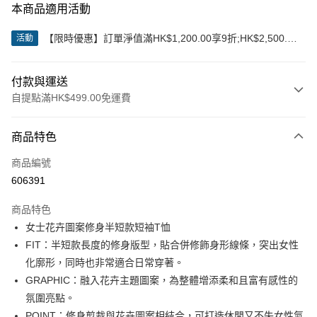
本商品適用活動
【限時優惠】訂單淨值滿HK$1,200.00享9折;HK$2,500.00
活動
享85折
付款與運送
自提點滿HK$499.00免運費
付款方式
商品特色
信用卡
商品編號
Apple Pay
606391
Google Pay
商品特色
AlipayHK
女士花卉圖案修身半短款短袖T恤
FIT：半短款長度的修身版型，貼合併修飾身形線條，突出女性
WeChat Pay
化廓形，同時也非常適合日常穿著。
GRAPHIC：融入花卉主題圖案，為整體增添柔和且富有感性的
送貨方式
氛圍亮點。
付款後順豐站及營業點
POINT：修身剪裁與花卉圖案相結合，可打造休閒又不失女性氣