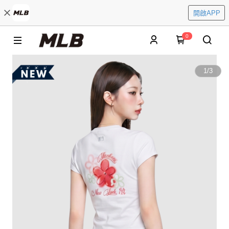
開啟APP
0
1
/
3