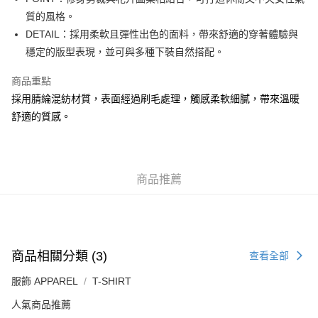
每筆HK$50.00，滿HK$499.00或以上免運費
質的風格。
DETAIL：採用柔軟且彈性出色的面料，帶來舒適的穿著體驗與
付款後順豐合作便利店
穩定的版型表現，並可與多種下裝自然搭配。
每筆HK$50.00，滿HK$499.00或以上免運費
商品重點
送貨上門免運優惠
採用腈綸混紡材質，表面經過刷毛處理，觸感柔軟細膩，帶來溫暖
每筆HK$50.00，滿HK$499.00或以上免運費
舒適的質感。
配送至澳門
運費表
商品推薦
商品相關分類 (3)
查看全部
服飾 APPAREL
T-SHIRT
人氣商品推薦