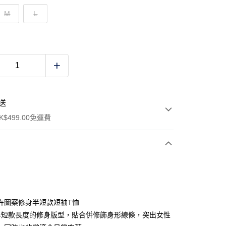
M
L
送
$499.00免運費
y
卉圖案修身半短款短袖T恤
：半短款長度的修身版型，貼合併修飾身形線條，突出女性