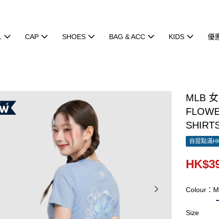
L
CAP
SHOES
BAG & ACC
KIDS
優
MLB 
FLOWE
SHIRTS
自提點滿HK
HK$39
Colour：M
Size