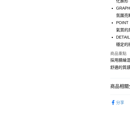
化廓形
WeChat P
GRA
氛圍亮
POI
送貨方式
氣質的
付款後順
DET
每筆HK$5
穩定的
商品重點
付款後順
採用腈綸
每筆HK$5
舒適的質
送貨上門
每筆HK$5
商品相關分
配送至澳
服飾 APPA
分享
新品上市 NE