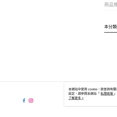
商品
本分類
本網站中使用 cookie，欲查詢有關
設定，請參閱本網站「
私隱政策
」
用 cookie。
了解更多 >