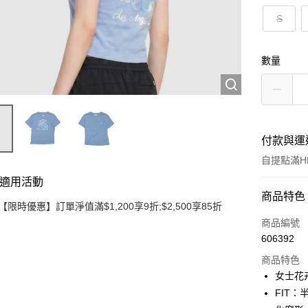
S
數量
付款與運
自提點滿HK
適用活動
付款方式
商品特色
【限時優惠】訂單淨值滿$1,200享9折;$2,500享85折
信用卡
商品編號
606392
Apple Pay
商品特色
Google Pa
女士花
FIT
AlipayHK