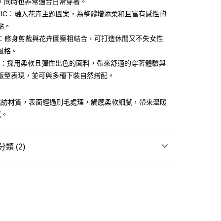
，同時也非常適合日常穿著。
ay
PHIC：融入花卉主題圖案，為整體增添柔和且富有感性的
點。
NT：修身剪裁與花卉圖案相結合，可打造休閒又不失女性
風格。
豐站及營業點
AIL：採用柔軟且彈性出色的面料，帶來舒適的穿著體驗與
0.00，滿HK$499.00或以上免運費
版型表現，並可與多種下裝自然搭配。
豐合作便利店
混紡材質，表面經過刷毛處理，觸感柔軟細膩，帶來溫暖
0.00，滿HK$499.00或以上免運費
感。
免運優惠
0.00，滿HK$499.00或以上免運費
類 (2)
門
運費表
REL
T-SHIRT
W ARRIVAL