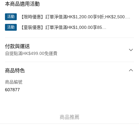
本商品適用活動
【限時優惠】訂單淨值滿HK$1,200.00享9折;HK$2,500.00
活動
享85折
【童裝優惠】訂單淨值滿HK$1,000.00享85
活動
折;HK$2,000.00享8折
付款與運送
自提點滿HK$499.00免運費
付款方式
商品特色
信用卡
商品編號
Apple Pay
607877
Google Pay
AlipayHK
商品推薦
WeChat Pay
送貨方式