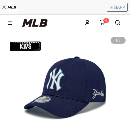
開啟APP
0
1
/
7