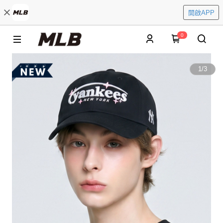
開啟APP
0
1
/
3