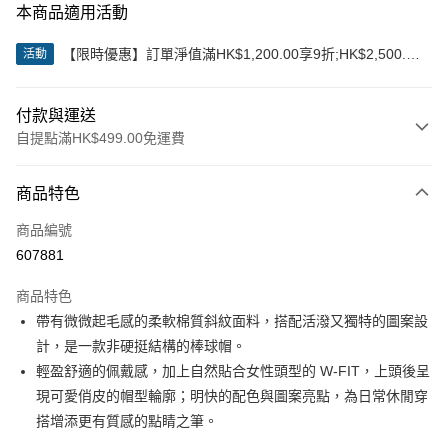
本商品適用活動
【限時優惠】訂單淨值滿HK$1,200.00享9折;HK$2,500.00
活動
享85折
付款與運送
自提點滿HK$499.00免運費
付款方式
商品特色
信用卡
商品編號
Apple Pay
607881
Google Pay
商品特色
AlipayHK
帶有微微起毛感的柔軟棉質斜紋面料，搭配活潑又獨特的圖案設
計，是一款非硬挺結構的棒球帽。
WeChat Pay
輕盈舒適的佩戴感，加上自然貼合女性頭型的 W-FIT，上頭後呈
現可愛俏皮的帽型輪廓；明快的配色與圖案亮點，為日常休閒穿
送貨方式
搭增添更有質感的點睛之筆。
付款後順豐站及營業點