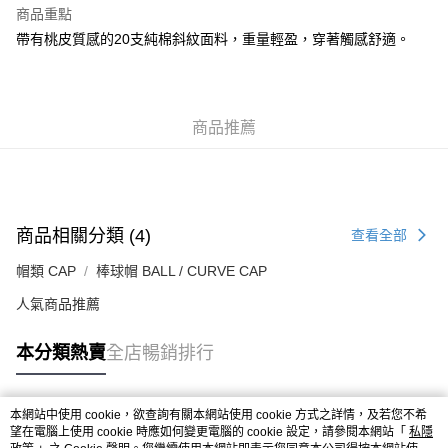
每筆HK$50.00，滿HK$499.00或以上免運費
商品重點
帶有桃皮質感的20支純棉斜紋面料，重量輕盈，穿著觸感舒適。
付款後順豐合作便利店
每筆HK$50.00，滿HK$499.00或以上免運費
送貨上門免運優惠
商品推薦
每筆HK$50.00，滿HK$499.00或以上免運費
配送至澳門
運費表
商品相關分類 (4)
查看全部
帽類 CAP
棒球帽 BALL / CURVE CAP
人氣商品推薦
本分類熱賣
全店暢銷排行
本網站中使用 cookie，欲查詢有關本網站使用 cookie 方式之詳情，及若您不希
熱門標籤
望在電腦上使用 cookie 時應如何變更電腦的 cookie 設定，請參閱本網站「
私隱