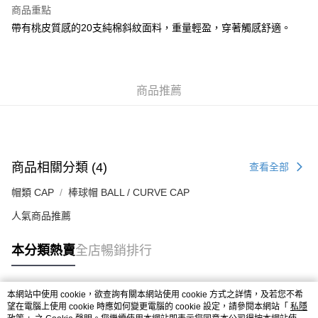
每筆HK$50.00，滿HK$499.00或以上免運費
商品重點
帶有桃皮質感的20支純棉斜紋面料，重量輕盈，穿著觸感舒適。
付款後順豐合作便利店
每筆HK$50.00，滿HK$499.00或以上免運費
送貨上門免運優惠
商品推薦
每筆HK$50.00，滿HK$499.00或以上免運費
配送至澳門
運費表
商品相關分類 (4)
查看全部
帽類 CAP
棒球帽 BALL / CURVE CAP
人氣商品推薦
本分類熱賣
全店暢銷排行
本網站中使用 cookie，欲查詢有關本網站使用 cookie 方式之詳情，及若您不希
熱門標籤
望在電腦上使用 cookie 時應如何變更電腦的 cookie 設定，請參閱本網站「
私隱