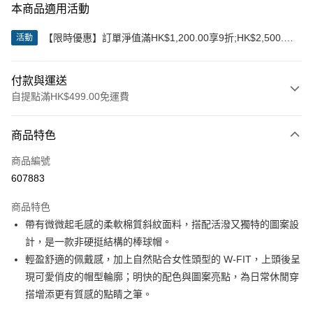
本商品適用活動
【限時優惠】訂單淨值滿HK$1,200.00享9折;HK$2,500.00
活動
享85折
付款與運送
自提點滿HK$499.00免運費
付款方式
商品特色
信用卡
商品編號
Apple Pay
607883
Google Pay
商品特色
AlipayHK
帶有微微起毛感的柔軟棉質斜紋面料，搭配活潑又獨特的圖案設
計，是一款非硬挺結構的棒球帽。
WeChat Pay
輕盈舒適的佩戴感，加上自然貼合女性頭型的 W-FIT，上頭後呈
現可愛俏皮的帽型輪廓；明快的配色與圖案亮點，為日常休閒穿
送貨方式
搭增添更有質感的點睛之筆。
付款後順豐站及營業點