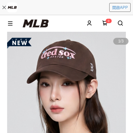
開啟APP
0
1
/
3