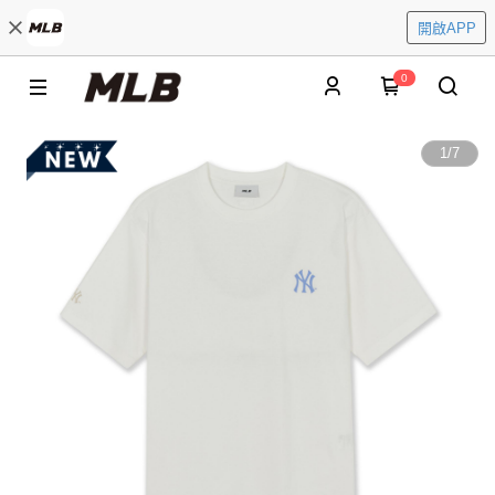
開啟APP
0
1
/
7