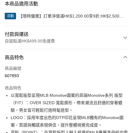
本商品適用活動
【限時優惠】訂單淨值滿HK$1,200.00享9折;HK$2,500.00
活動
享85折
付款與運送
自提點滿HK$499.00免運費
付款方式
商品特色
信用卡
商品編號
Apple Pay
607893
Google Pay
商品特色
AlipayHK
以寬鬆版型呈現MLB Monotive圖案的高端Monotive系列 版型
（FIT）：OVER SIZED 寬鬆廓形，帶來潮流且舒適的穿著體
WeChat Pay
驗，男女皆可輕鬆打造時髦造型。
LOGO：採用牢度出色的DTP印花呈現MLB獨有的Monotive圖
送貨方式
案，質感與觸感表現俱佳，提升整體視覺完成度。
付款後順豐站及營業點
亮點（POINT）：在寬鬆版型上融入經典的MLB專屬字母組合圖