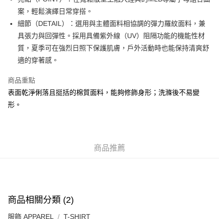
每筆HK$50.00，滿HK$499.00或以上免運費
案，輕鬆演繹日常穿搭。
細節（DETAIL）：選用與主體面料相協調的彈力羅紋面料，兼
付款後順豐合作便利店
具張力與回彈性。採用具備紫外線（UV）阻隔功能的機能性材
每筆HK$50.00，滿HK$499.00或以上免運費
質，夏季可在強烈日照下保護肌膚，戶外活動時也能保持清爽舒
送貨上門免運優惠
適的穿著感。
每筆HK$50.00，滿HK$499.00或以上免運費
商品重點
配送至澳門
運費表
表面乾淨俐落且挺括的棉質面料，能夠修飾身形；洗滌後不易變
形。
商品推薦
商品相關分類 (2)
服飾 APPAREL
T-SHIRT