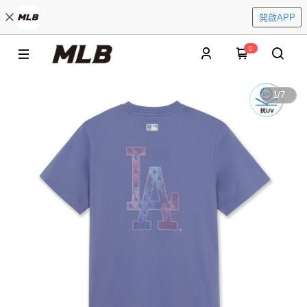
開啟APP
0
1
/
7