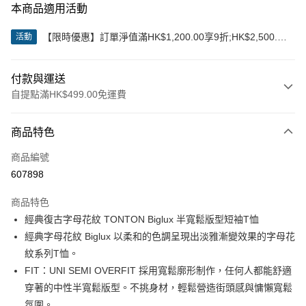
本商品適用活動
【限時優惠】訂單淨值滿HK$1,200.00享9折;HK$2,500.00
活動
享85折
付款與運送
自提點滿HK$499.00免運費
付款方式
商品特色
信用卡
商品編號
Apple Pay
607898
Google Pay
商品特色
AlipayHK
經典復古字母花紋 TONTON Biglux 半寬鬆版型短袖T恤
經典字母花紋 Biglux 以柔和的色調呈現出淡雅漸變效果的字母花
WeChat Pay
紋系列T恤。
FIT：UNI SEMI OVERFIT 採用寬鬆廓形制作，任何人都能舒適
送貨方式
穿著的中性半寬鬆版型。不挑身材，輕鬆營造街頭感與慵懶寬鬆
付款後順豐站及營業點
氛圍。