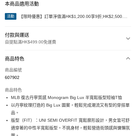
本商品適用活動
【限時優惠】訂單淨值滿HK$1,200.00享9折;HK$2,500.00
活動
享85折
付款與運送
自提點滿HK$499.00免運費
付款方式
商品特色
信用卡
商品編號
Apple Pay
607902
Google Pay
商品特色
AlipayHK
MLB 復古丹寧質感 Monogram Big Lux 半寬鬆版型短袖T恤
以丹寧紋理打造的 Big Lux 圖案，輕鬆完成潮流又有型的穿搭單
WeChat Pay
品。
版型（FIT）：UNI SEMI OVERFIT 寬鬆廓形設計，男女皆可舒
送貨方式
適穿著的中性半寬鬆版型。不挑身材，輕鬆營造街頭感與慵懶氛
付款後順豐站及營業點
圍。