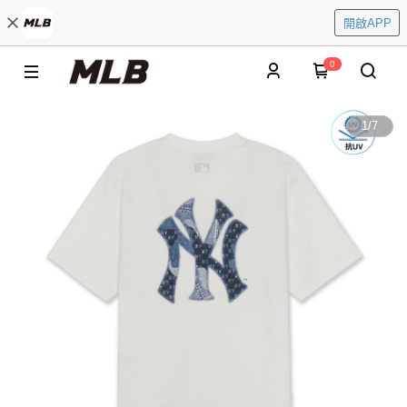
開啟APP
0
1
/
7