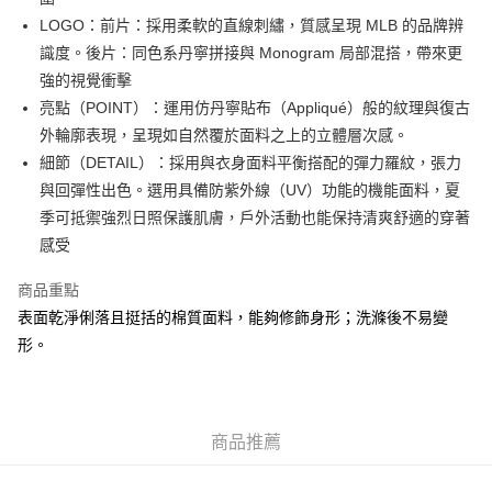
每筆HK$50.00，滿HK$499.00或以上免運費
LOGO：前片：採用柔軟的直線刺繡，質感呈現 MLB 的品牌辨
識度。後片：同色系丹寧拼接與 Monogram 局部混搭，帶來更
付款後順豐合作便利店
強的視覺衝擊
每筆HK$50.00，滿HK$499.00或以上免運費
亮點（POINT）：運用仿丹寧貼布（Appliqué）般的紋理與復古
送貨上門免運優惠
外輪廓表現，呈現如自然覆於面料之上的立體層次感。
每筆HK$50.00，滿HK$499.00或以上免運費
細節（DETAIL）：採用與衣身面料平衡搭配的彈力羅紋，張力
與回彈性出色。選用具備防紫外線（UV）功能的機能面料，夏
配送至澳門
運費表
季可抵禦強烈日照保護肌膚，戶外活動也能保持清爽舒適的穿著
感受
商品重點
表面乾淨俐落且挺括的棉質面料，能夠修飾身形；洗滌後不易變
形。
商品推薦