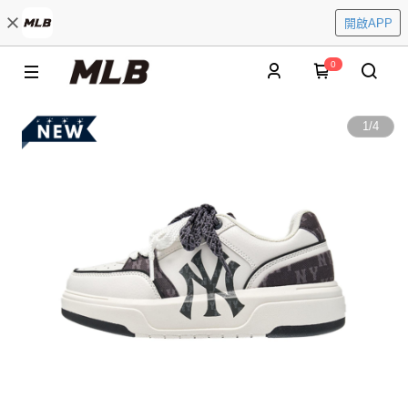
開啟APP
0
1
/
4