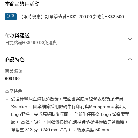
本商品適用活動
【限時優惠】訂單淨值滿HK$1,200.00享9折;HK$2,500.00
活動
享85折
付款與運送
自提點滿HK$499.00免運費
付款方式
商品特色
信用卡
商品編號
Apple Pay
609190
Google Pay
商品特色
AlipayHK
受強棒擊球直線軌跡啟發，鞋面圖案底層線條表現街頭時尚
Sneaker。 圖案細節採用數碼牛仔印花與Monogram圖案&大
WeChat Pay
Logo混搭，完成高級時尚氛圍。 全新牛仔隊徽 Logo 塑造奢華
感。 高彈、吸汗、回彈優良開孔泡棉鞋墊提供極致穿著體驗。
送貨方式
單隻重 313 克（240 mm 基準），後跟高度 50 mm。
付款後順豐站及營業點