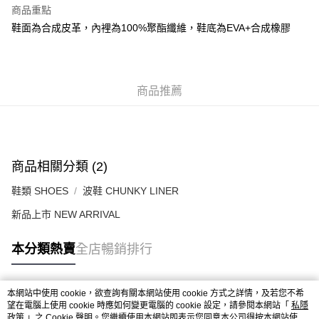
每筆HK$50.00，滿HK$499.00或以上免運費
商品重點
鞋面為合成皮革，內裡為100%聚酯纖維，鞋底為EVA+合成橡膠
付款後順豐合作便利店
每筆HK$50.00，滿HK$499.00或以上免運費
送貨上門免運優惠
商品推薦
每筆HK$50.00，滿HK$499.00或以上免運費
配送至澳門
運費表
商品相關分類 (2)
鞋類 SHOES
波鞋 CHUNKY LINER
新品上市 NEW ARRIVAL
本分類熱賣
全店暢銷排行
本網站中使用 cookie，欲查詢有關本網站使用 cookie 方式之詳情，及若您不希
熱門標籤
望在電腦上使用 cookie 時應如何變更電腦的 cookie 設定，請參閱本網站「
私隱
政策
」之 Cookie 聲明。您繼續使用本網站即表示您同意本公司得按本網站使用