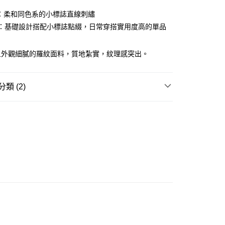
ay
O：柔和同色系的小標誌直線刺繡
NT：基礎設計搭配小標誌點綴，日常穿搭實用度高的單品
且外觀細膩的羅紋面料，質地紮實，紋理感突出。
豐站及營業點
0.00，滿HK$499.00或以上免運費
類 (2)
豐合作便利店
REL
背心 SLEEVELESS
0.00，滿HK$499.00或以上免運費
W ARRIVAL
免運優惠
0.00，滿HK$499.00或以上免運費
門
運費表