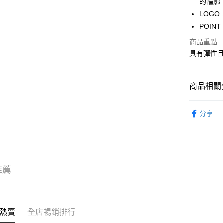
的輪廓
WeChat P
LOG
POI
商品重點
送貨方式
具有彈性
付款後順
每筆HK$5
商品相關分
付款後順
服飾 APPA
每筆HK$5
分享
新品上市 NE
送貨上門
每筆HK$5
配送至澳
推薦
熱賣
全店暢銷排行