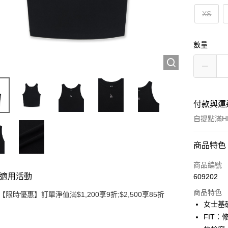
XS
數量
付款與運
自提點滿HK
付款方式
商品特色
信用卡
商品編號
適用活動
609202
Apple Pay
商品特色
【限時優惠】訂單淨值滿$1,200享9折;$2,500享85折
Google Pa
女士基
FIT
AlipayHK