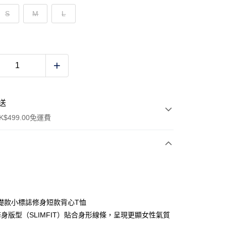
S
M
L
送
$499.00免運費
y
礎款小標誌修身短款背心T恤
：修身版型（SLIMFIT）貼合身形線條，呈現更顯女性氣質