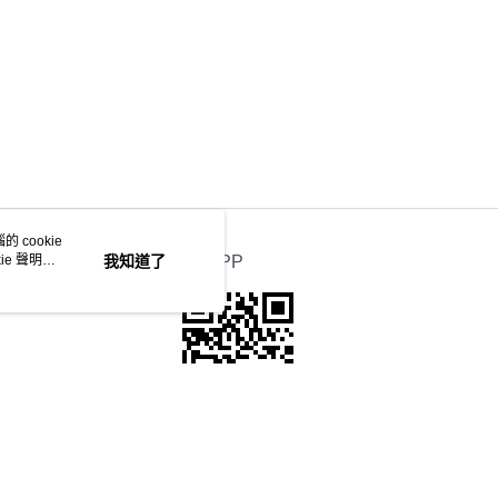
 cookie
e 聲明使
我知道了
官方APP
本站最佳瀏覽環境請使用Google Chrome、Firefox或Edge以上版本