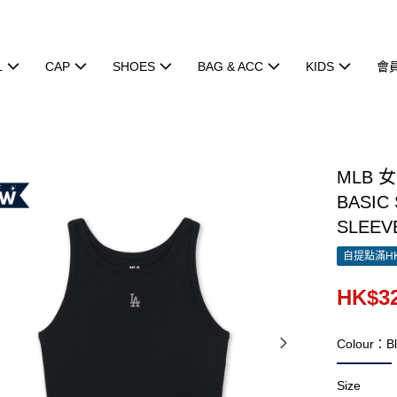
L
CAP
SHOES
BAG & ACC
KIDS
會
MLB 
BASIC
SLEEVE
自提點滿HK
HK$32
Colour：Bl
Size