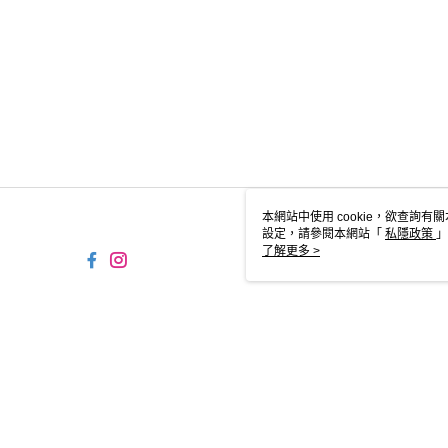
本網站中使用 cookie，欲查詢有關
設定，請參閱本網站「
私隱政策
」
用 cookie。
了解更多 >
SG-HK-MWEB22 Web2.0 
© 2026 by FNF HONG KONG LIMITED