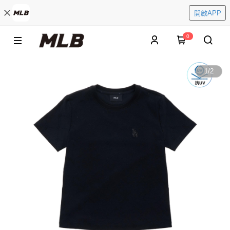
開啟APP
0
1
/
2