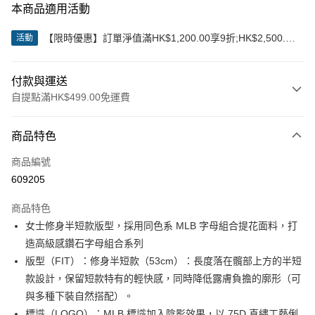
本商品適用活動
【限時優惠】訂單淨值滿HK$1,200.00享9折;HK$2,500.00
活動
享85折
付款與運送
自提點滿HK$499.00免運費
付款方式
商品特色
信用卡
商品編號
Apple Pay
609205
Google Pay
商品特色
AlipayHK
女士修身半短款版型，採用同色系 MLB 字母組合提花面料，打
造高級感鑽石字母組合系列
WeChat Pay
版型（FIT）：修身半短款（53cm）：長度落在髖部上方的半短
款設計，保留短款特有的輕快感，同時降低露膚負擔的廓形（可
送貨方式
與多種下裝自然搭配）。
付款後順豐站及營業點
標識（LOGO）：MLB 標識加入陰影效果，以 75D 直繡工藝俐