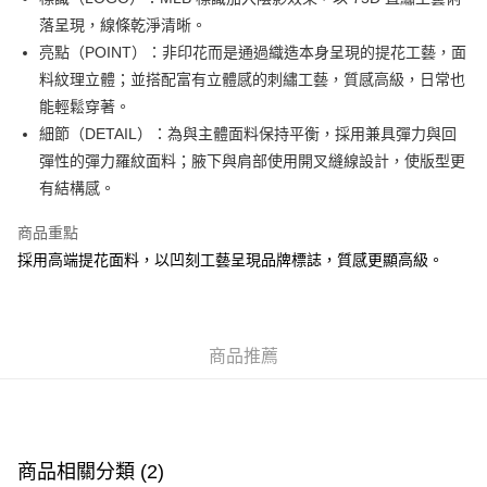
每筆HK$50.00，滿HK$499.00或以上免運費
落呈現，線條乾淨清晰。
亮點（POINT）：非印花而是通過織造本身呈現的提花工藝，面
付款後順豐合作便利店
料紋理立體；並搭配富有立體感的刺繡工藝，質感高級，日常也
每筆HK$50.00，滿HK$499.00或以上免運費
能輕鬆穿著。
送貨上門免運優惠
細節（DETAIL）：為與主體面料保持平衡，採用兼具彈力與回
每筆HK$50.00，滿HK$499.00或以上免運費
彈性的彈力羅紋面料；腋下與肩部使用開叉縫線設計，使版型更
有結構感。
配送至澳門
運費表
商品重點
採用高端提花面料，以凹刻工藝呈現品牌標誌，質感更顯高級。
商品推薦
商品相關分類 (2)