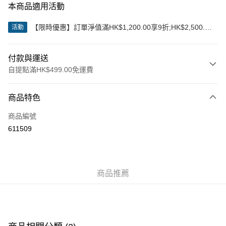
本商品適用活動
【限時優惠】訂單淨值滿HK$1,200.00享9折;HK$2,500.00
活動
享85折
付款與運送
自提點滿HK$499.00免運費
付款方式
商品特色
信用卡
商品編號
Apple Pay
611509
Google Pay
AlipayHK
商品推薦
WeChat Pay
送貨方式
付款後順豐站及營業點