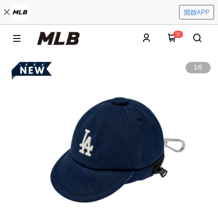
開啟APP
0
1
/
6