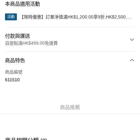
本商品適用活動
【限時優惠】訂單淨值滿HK$1,200.00享9折;HK$2,500.00
活動
享85折
付款與運送
自提點滿HK$499.00免運費
付款方式
商品特色
信用卡
商品編號
Apple Pay
611510
Google Pay
AlipayHK
商品推薦
WeChat Pay
送貨方式
付款後順豐站及營業點