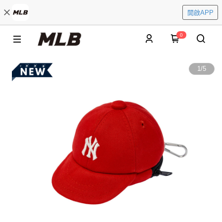
開啟APP
0
1
/
5