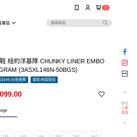
0
員專區
波鞋 紐約洋基隊 CHUNKY LINER EMBO
RAM (3ASXL146N-50BGS)
$499.00免運費
國家/地區配送
099.00
前往
人氣
eige
商品
235
240
245
250
255
260