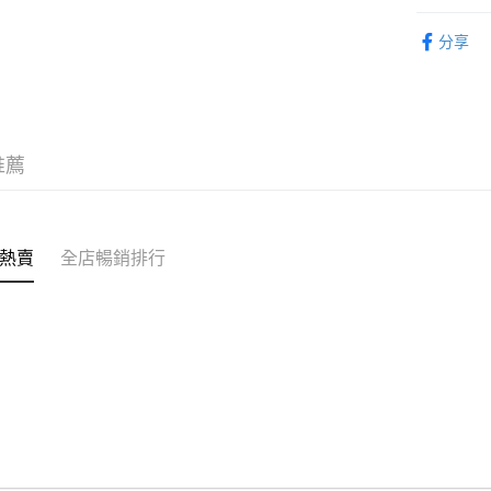
AlipayHK
鞋類 SHO
分享
WeChat P
人氣商品
新品上市 NE
送貨方式
付款後順
推薦
每筆HK$5
付款後順
每筆HK$5
熱賣
全店暢銷排行
送貨上門
每筆HK$5
配送至澳