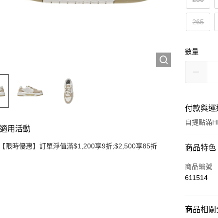
265
數量
付款與運
自提點滿HK
適用活動
【限時優惠】訂單淨值滿$1,200享9折;$2,500享85折
付款方式
商品特色
信用卡
商品編號
611514
Apple Pay
Google Pa
商品相關分