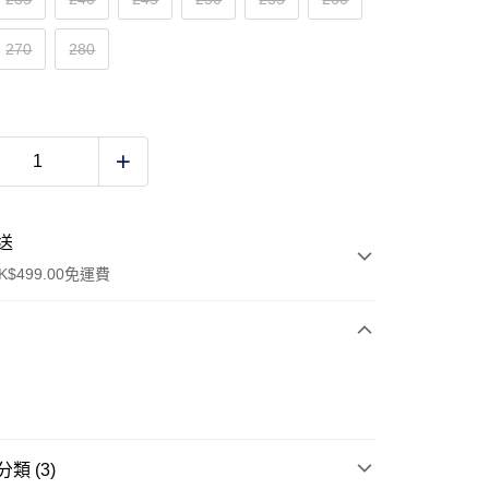
270
280
送
$499.00免運費
y
類 (3)